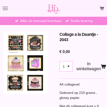
Ga
direct
naar
de
Alles uit voorraad leverbaar
Snelle levering
hoofdinhoud
Collage a la Daantje -
2043
€ 0,00
In
winkelwagen
A4 collagevel
Geleverd op 210 grams ,
glossy papier
Met dit collagevel kunt u 6