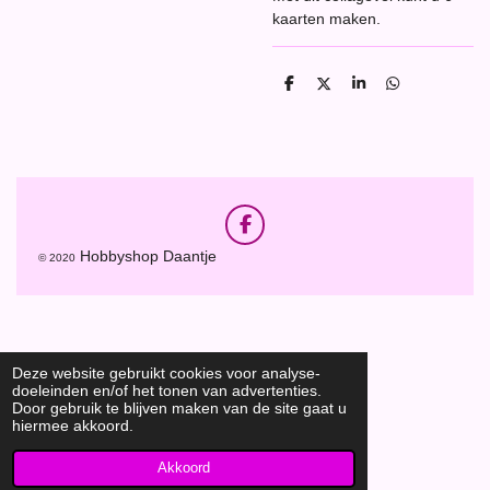
kaarten maken.
D
D
S
D
e
e
h
e
l
e
a
l
e
l
r
e
n
e
n
F
a
Hobbyshop Daantje
© 2020
c
e
b
o
o
k
Deze website gebruikt cookies voor analyse-
doeleinden en/of het tonen van advertenties.
Door gebruik te blijven maken van de site gaat u
hiermee akkoord.
Akkoord