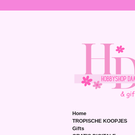
Ga
direct
naar
de
hoofdinhoud
Home
TROPISCHE KOOPJES
Gifts