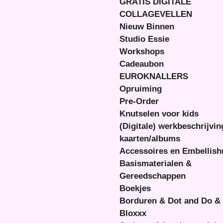
GRATIS DIGITALE
COLLAGEVELLEN
Nieuw Binnen
Studio Essie
Workshops
Cadeaubon
EUROKNALLERS
Opruiming
Pre-Order
Knutselen voor kids
(Digitale) werkbeschrijvi
kaarten/albums
Accessoires en Embellis
Basismaterialen &
Gereedschappen
Boekjes
Borduren & Dot and Do &
Bloxxx