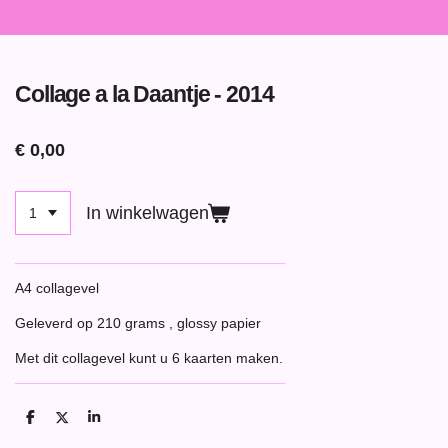
Collage a la Daantje - 2014
€ 0,00
In winkelwagen
A4 collagevel
Geleverd op 210 grams , glossy papier
Met dit collagevel kunt u 6 kaarten maken.
D
D
S
e
e
h