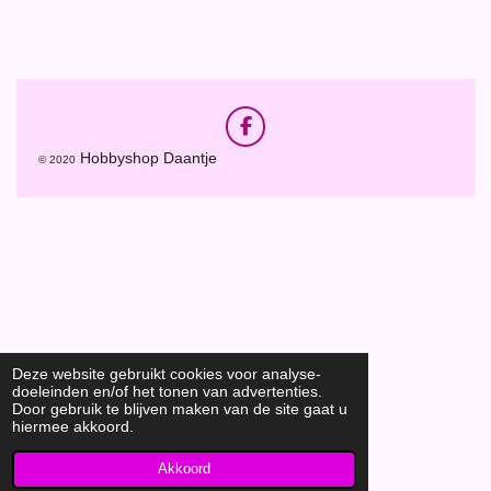
e
e
h
e
l
e
a
l
e
l
r
e
n
e
n
F
a
Hobbyshop Daantje
© 2020
c
e
b
o
o
k
Deze website gebruikt cookies voor analyse-
doeleinden en/of het tonen van advertenties.
Door gebruik te blijven maken van de site gaat u
hiermee akkoord.
Akkoord