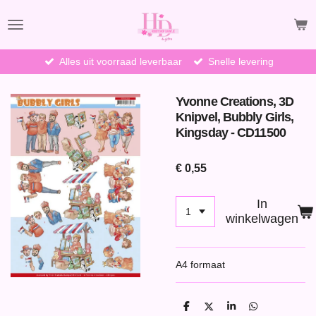
Ga
direct
naar
de
Alles uit voorraad leverbaar
Snelle levering
hoofdinhoud
Yvonne Creations, 3D
Knipvel, Bubbly Girls,
Kingsday - CD11500
€ 0,55
In
winkelwagen
A4 formaat
D
D
S
D