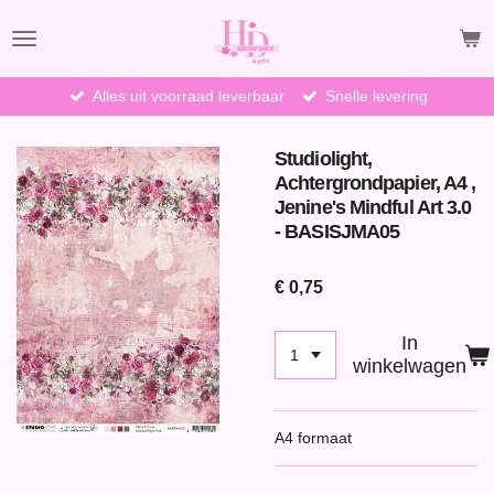
Ga
direct
naar
de
Alles uit voorraad leverbaar
Snelle levering
hoofdinhoud
Studiolight,
Achtergrondpapier, A4 ,
Jenine's Mindful Art 3.0
- BASISJMA05
€ 0,75
In
winkelwagen
A4 formaat