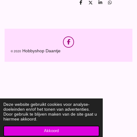
D
D
S
D
e
e
h
e
l
e
a
l
e
l
r
e
n
e
n
F
a
Hobbyshop Daantje
© 2020
c
e
b
o
o
k
Deze website gebruikt cookies voor analyse-
doeleinden en/of het tonen van advertenties.
Door gebruik te blijven maken van de site gaat u
hiermee akkoord.
Akkoord