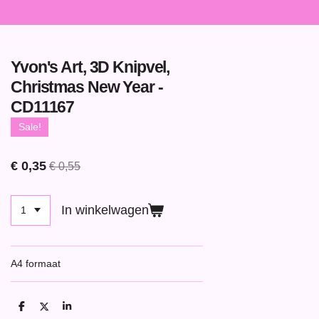
Yvon's Art, 3D Knipvel,
Christmas New Year -
CD11167
Sale!
€ 0,35
€ 0,55
In winkelwagen
A4 formaat
D
D
S