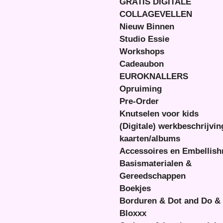
GRATIS DIGITALE
COLLAGEVELLEN
Nieuw Binnen
Studio Essie
Workshops
Cadeaubon
EUROKNALLERS
Opruiming
Pre-Order
Knutselen voor kids
(Digitale) werkbeschrijvi
kaarten/albums
Accessoires en Embellis
Basismaterialen &
Gereedschappen
Boekjes
Borduren & Dot and Do &
Bloxxx