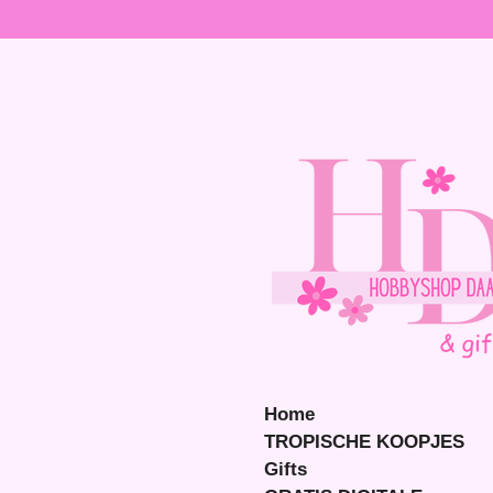
Ga
direct
naar
de
hoofdinhoud
Home
TROPISCHE KOOPJES
Gifts