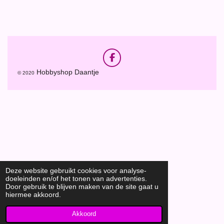
e
e
h
e
l
e
a
l
e
l
r
e
n
e
n
F
a
Hobbyshop Daantje
© 2020
c
e
b
o
o
k
Deze website gebruikt cookies voor analyse-
doeleinden en/of het tonen van advertenties.
Door gebruik te blijven maken van de site gaat u
hiermee akkoord.
Akkoord