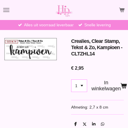
Ga
direct
naar
de
Alles uit voorraad leverbaar
Snelle levering
hoofdinhoud
Crealies, Clear Stamp,
Tekst & Zo, Kampioen -
CLTZHL14
€ 2,95
In
winkelwagen
Afmeting: 2,7 x 8 cm
D
D
S
D