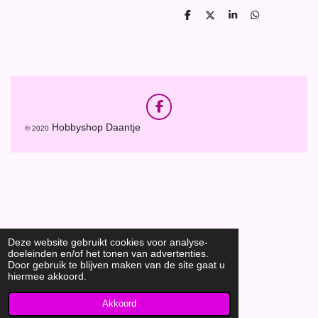
D
D
S
D
e
e
h
e
l
e
a
l
e
l
r
e
n
e
n
F
a
Hobbyshop Daantje
© 2020
c
e
b
o
o
k
Deze website gebruikt cookies voor analyse-
doeleinden en/of het tonen van advertenties.
Door gebruik te blijven maken van de site gaat u
hiermee akkoord.
Akkoord