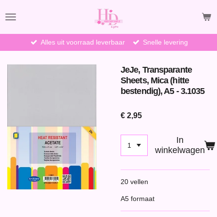
Ga
direct
naar
de
Alles uit voorraad leverbaar
Snelle levering
hoofdinhoud
JeJe, Transparante
Sheets, Mica (hitte
bestendig), A5 - 3.1035
€ 2,95
In
winkelwagen
20 vellen
A5 formaat