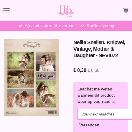
Ga
direct
naar
de
Alles uit voorraad leverbaar
Snelle levering
hoofdinhoud
Nellie Snellen, Knipvel,
Vintage, Mother &
Daughter - NEVI072
€ 0,30
€ 0,60
Laat het me weten
wanneer dit product
weer op voorraad is.
Verzenden