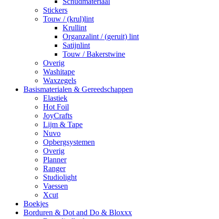
Schudmateriaal
Stickers
Touw / (krul)lint
Krullint
Organzalint / (geruit) lint
Satijnlint
Touw / Bakerstwine
Overig
Washitape
Waxzegels
Basismaterialen & Gereedschappen
Elastiek
Hot Foil
JoyCrafts
Lijm & Tape
Nuvo
Opbergsystemen
Overig
Planner
Ranger
Studiolight
Vaessen
Xcut
Boekjes
Borduren & Dot and Do & Bloxxx