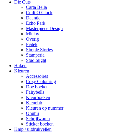
Die Cuts
Carta Bella
Craft O Clock
Daantje
Echo Park
Masterpiece Design
Mintay
Overig
Piatek
Simple Stories
Stamperia
Studiolight
Haken
Kleuren
Accessoires
Cozy Colouring
Doe boeken
Fairybells
Kleurboeken
Kleurlab
Kleuren op nummer
Ohuhu
Schrijfwaren
Sticker boeken
Knip / uitdrukvellen