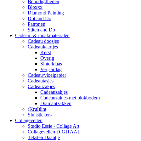
Benodigdheden
Bloxxx
Diamond Painting
Dot and Do
Patronen
Stitch and Do
Cadeau- & inpakmaterialen
Cadeau doosjes
Cadeaukaartjes
Kerst
Overig
Sinterklaas
Verjaardag
Cadeau/vloeipapier
Cadeautasjes
Cadeauzakjes
Cadeauzakjes
Cadeauzakjes met blokbodem
Diamantzakken
(Krul)lint
Sluitstickers
Collagevellen
Studio Essie - Collage Art
Collagevellen DIGITAAL
Teksten Daantje