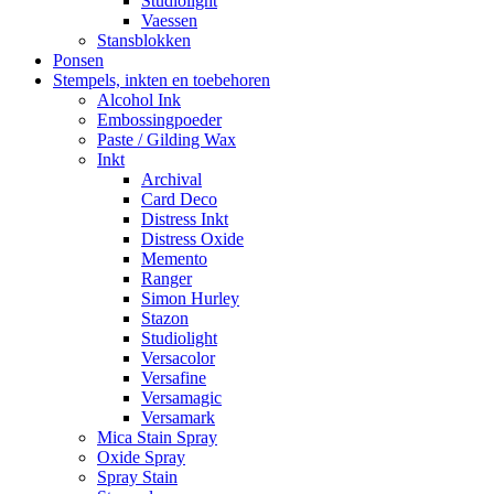
Studiolight
Vaessen
Stansblokken
Ponsen
Stempels, inkten en toebehoren
Alcohol Ink
Embossingpoeder
Paste / Gilding Wax
Inkt
Archival
Card Deco
Distress Inkt
Distress Oxide
Memento
Ranger
Simon Hurley
Stazon
Studiolight
Versacolor
Versafine
Versamagic
Versamark
Mica Stain Spray
Oxide Spray
Spray Stain