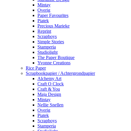
Mintay
Overig
Paper Favourites
Piatek
Precious Marieke
Reprint
Scrapboys
Simple Stories
Stamperia
Studiolight
The Paper Boutique
Yvonne Creations
Rice Paper
Scrapbookpapier / Achtergrondpapier
Alchemy Art
Craft O Clock
Craft & You
Maja Design
Mintay
Nellie Snellen
Overig
Piatek
Scrapboys
Stamperia