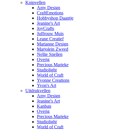
Knipvellen
Amy Design
CraftEmotions
Hobbyshop Daantje
Jeanine's Art
JoyCrafts
Juffrouw Muis
Leane Creatief
Marianne Design
Marjolein Zweed
Nellie Snellen
Overig
Precious Marieke
Studiolight
World of Craft
Yvonne Creations
Yvon's Art
Uitdrukvellen
Amy Design
Jeanine's Art
Kanban
Overig
Precious Marieke
Studiolight
World of Craft