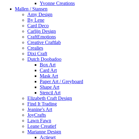
Yvonne Creations
Mallen / Stansen
Amy Design
By Lene
Card Deco
Carlijn Design
CraftEmotions
Creative Craftlab
Crealies
Dixi Craft
Dutch Doobadoo
Box Art
Card Art
Mask Art
Paper Art / Greyboard
Shape Art
Stencil Art
Elizabeth Craft Design
Find It Trading
Jeanine's Art
JoyCrafts
Lawn Fawn
Leane Creatief
Marianne Design
Actieset