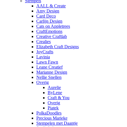
Stempels
AALL & Create
Amy Design
Card Deco
Carlijn Design
Cats on Appletrees
CraftEmotions
Creative Craftlab
Crealies
Elizabeth Craft Designs
JoyCrafts
Lavinia
Lawn Fawn
Leane Creatief
Marianne Design
Nellie Snellen
Overig
Aurelie
ByLene
Craft & You
Overig
Piatek
PolkaDoodles
Precious Marieke
Stempelen met Daantje