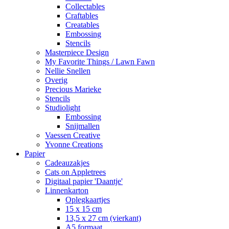
Collectables
Craftables
Creatables
Embossing
Stencils
Masterpiece Design
My Favorite Things / Lawn Fawn
Nellie Snellen
Overig
Precious Marieke
Stencils
Studiolight
Embossing
Snijmallen
Vaessen Creative
Yvonne Creations
Papier
Cadeauzakjes
Cats on Appletrees
Digitaal papier 'Daantje'
Linnenkarton
Oplegkaartjes
15 x 15 cm
13,5 x 27 cm (vierkant)
A5 formaat