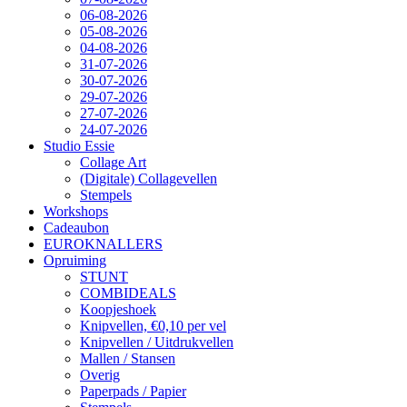
06-08-2026
05-08-2026
04-08-2026
31-07-2026
30-07-2026
29-07-2026
27-07-2026
24-07-2026
Studio Essie
Collage Art
(Digitale) Collagevellen
Stempels
Workshops
Cadeaubon
EUROKNALLERS
Opruiming
STUNT
COMBIDEALS
Koopjeshoek
Knipvellen, €0,10 per vel
Knipvellen / Uitdrukvellen
Mallen / Stansen
Overig
Paperpads / Papier