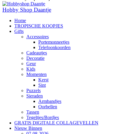
Hobby Shop Daantje
Home
TROPISCHE KOOPJES
Gifts
Accessoires
Portemonneetjes
Telefoonkoorden
Cadeautjes
Decoratie
Geur
Kids
Momenten
Kerst
Sint
Puzzels
Sieraden
Armbandjes
Oorbellen
Tassen
Tegeltjes/Bordjes
GRATIS DIGITALE COLLAGEVELLEN
Nieuw Binnen
07-08-2026