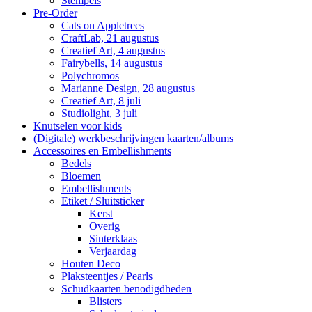
Stempels
Pre-Order
Cats on Appletrees
CraftLab, 21 augustus
Creatief Art, 4 augustus
Fairybells, 14 augustus
Polychromos
Marianne Design, 28 augustus
Creatief Art, 8 juli
Studiolight, 3 juli
Knutselen voor kids
(Digitale) werkbeschrijvingen kaarten/albums
Accessoires en Embellishments
Bedels
Bloemen
Embellishments
Etiket / Sluitsticker
Kerst
Overig
Sinterklaas
Verjaardag
Houten Deco
Plaksteentjes / Pearls
Schudkaarten benodigdheden
Blisters