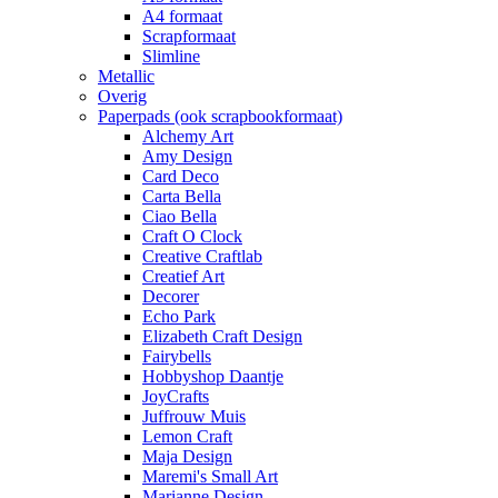
A4 formaat
Scrapformaat
Slimline
Metallic
Overig
Paperpads (ook scrapbookformaat)
Alchemy Art
Amy Design
Card Deco
Carta Bella
Ciao Bella
Craft O Clock
Creative Craftlab
Creatief Art
Decorer
Echo Park
Elizabeth Craft Design
Fairybells
Hobbyshop Daantje
JoyCrafts
Juffrouw Muis
Lemon Craft
Maja Design
Maremi's Small Art
Marianne Design