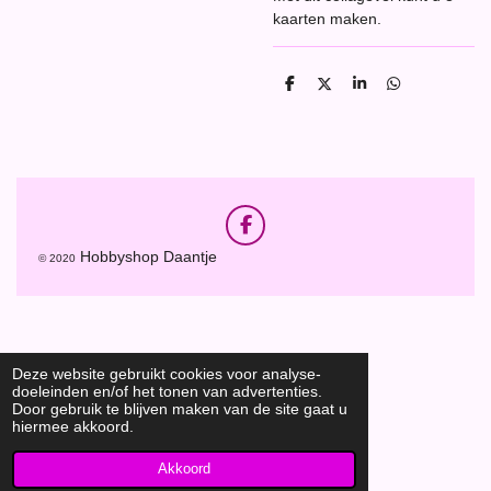
kaarten maken.
D
D
S
D
e
e
h
e
l
e
a
l
e
l
r
e
n
e
n
F
a
Hobbyshop Daantje
© 2020
c
e
b
o
o
k
Deze website gebruikt cookies voor analyse-
doeleinden en/of het tonen van advertenties.
Door gebruik te blijven maken van de site gaat u
hiermee akkoord.
Akkoord