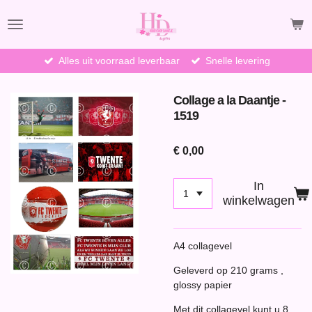
Ga
direct
naar
de
Alles uit voorraad leverbaar
Snelle levering
hoofdinhoud
Collage a la Daantje -
1519
€ 0,00
In
winkelwagen
A4 collagevel
Geleverd op 210 grams ,
glossy papier
Met dit collagevel kunt u 8