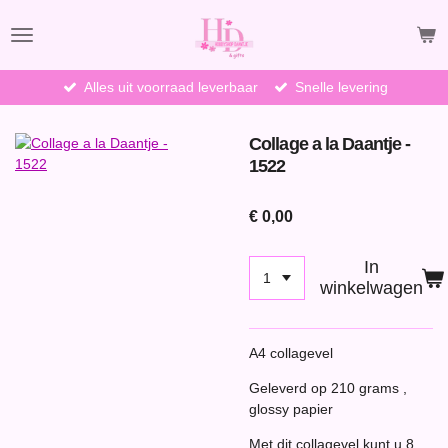
Ga
direct
naar
de
Alles uit voorraad leverbaar
Snelle levering
hoofdinhoud
Collage a la Daantje -
1522
€ 0,00
In
winkelwagen
A4 collagevel
Geleverd op 210 grams ,
glossy papier
Met dit collagevel kunt u 8