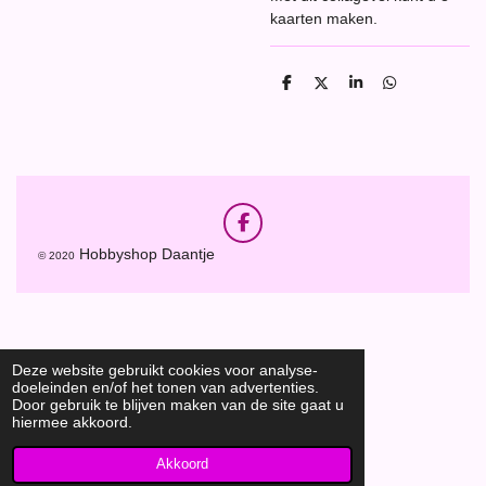
kaarten maken.
D
D
S
D
e
e
h
e
l
e
a
l
e
l
r
e
n
e
n
F
a
Hobbyshop Daantje
© 2020
c
e
b
o
o
k
Deze website gebruikt cookies voor analyse-
doeleinden en/of het tonen van advertenties.
Door gebruik te blijven maken van de site gaat u
hiermee akkoord.
Akkoord