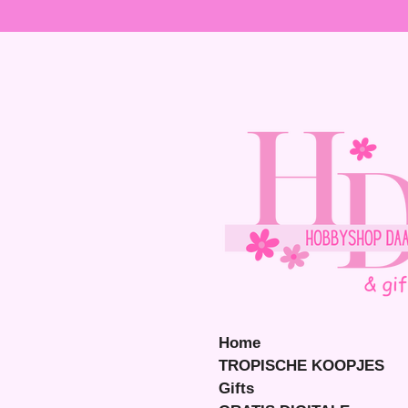
Ga
direct
naar
de
hoofdinhoud
Home
TROPISCHE KOOPJES
Gifts