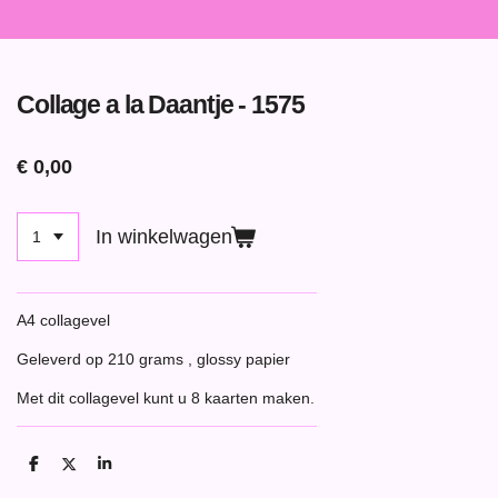
Collage a la Daantje - 1575
€ 0,00
In winkelwagen
A4 collagevel
Geleverd op 210 grams , glossy papier
Met dit collagevel kunt u 8 kaarten maken.
D
D
S
e
e
h