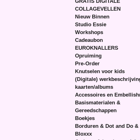
GRATIS DIGITALE
COLLAGEVELLEN
Nieuw Binnen
Studio Essie
Workshops
Cadeaubon
EUROKNALLERS
Opruiming
Pre-Order
Knutselen voor kids
(Digitale) werkbeschrijvi
kaarten/albums
Accessoires en Embellis
Basismaterialen &
Gereedschappen
Boekjes
Borduren & Dot and Do &
Bloxxx