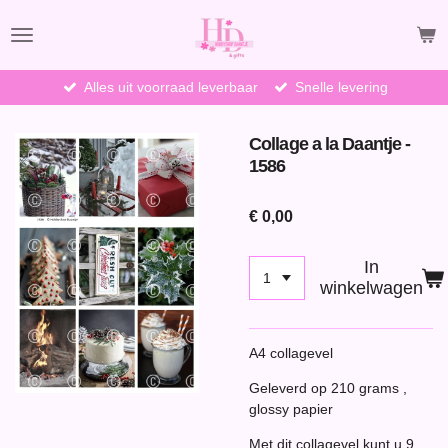
Ga
direct
naar
de
Alles uit voorraad leverbaar
Snelle levering
hoofdinhoud
Collage a la Daantje -
1586
€ 0,00
In
winkelwagen
A4 collagevel
Geleverd op 210 grams ,
glossy papier
Met dit collagevel kunt u 9