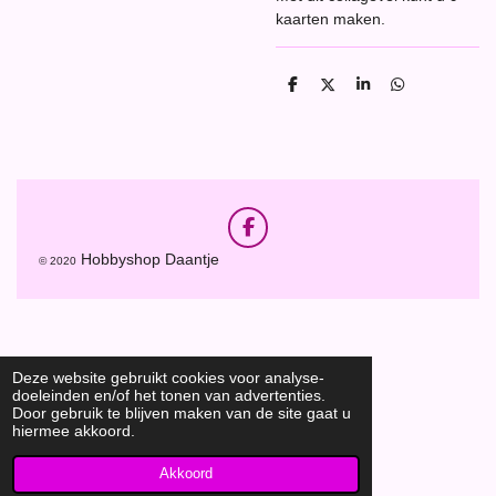
kaarten maken.
D
D
S
D
e
e
h
e
l
e
a
l
e
l
r
e
n
e
n
F
a
Hobbyshop Daantje
© 2020
c
e
b
o
o
k
Deze website gebruikt cookies voor analyse-
doeleinden en/of het tonen van advertenties.
Door gebruik te blijven maken van de site gaat u
hiermee akkoord.
Akkoord