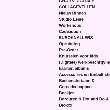
GRATIS DIGITALE
COLLAGEVELLEN
Nieuw Binnen
Studio Essie
Workshops
Cadeaubon
EUROKNALLERS
Opruiming
Pre-Order
Knutselen voor kids
(Digitale) werkbeschrijvi
kaarten/albums
Accessoires en Embellis
Basismaterialen &
Gereedschappen
Boekjes
Borduren & Dot and Do &
Bloxxx