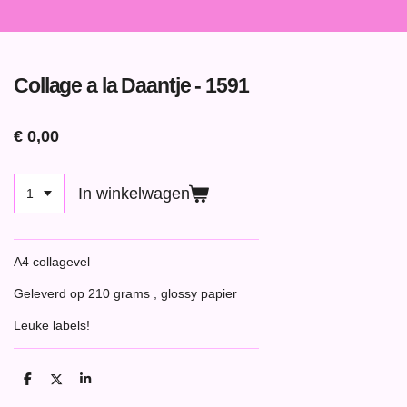
Collage a la Daantje - 1591
€ 0,00
In winkelwagen
A4 collagevel
Geleverd op 210 grams , glossy papier
Leuke labels!
D
D
S
e
e
h