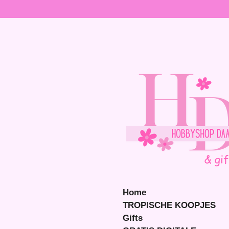
Ga
direct
naar
de
hoofdinhoud
Home
TROPISCHE KOOPJES
Gifts