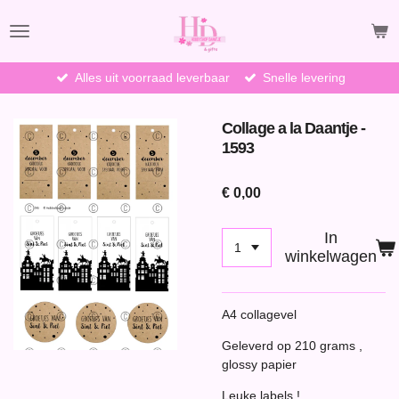
Ga
direct
naar
de
Alles uit voorraad leverbaar
Snelle levering
hoofdinhoud
Collage a la Daantje -
1593
€ 0,00
In
winkelwagen
A4 collagevel
Geleverd op 210 grams ,
glossy papier
Leuke labels !