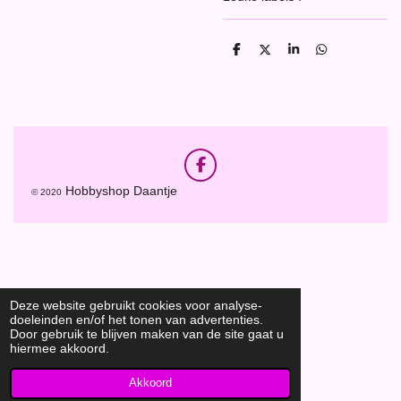
D
D
S
D
e
e
h
e
l
e
a
l
e
l
r
e
n
e
n
F
a
Hobbyshop Daantje
© 2020
c
e
b
o
o
k
Deze website gebruikt cookies voor analyse-
doeleinden en/of het tonen van advertenties.
Door gebruik te blijven maken van de site gaat u
hiermee akkoord.
Akkoord