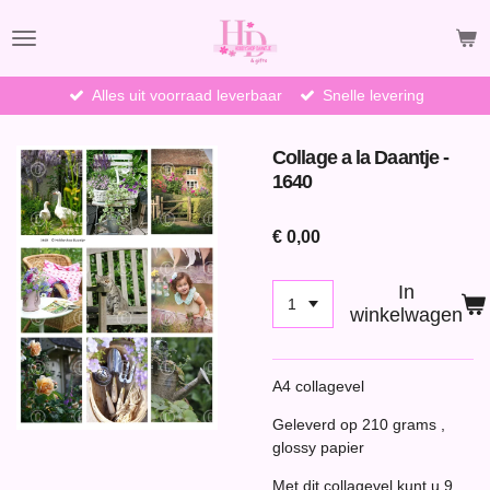
Ga
direct
naar
de
Alles uit voorraad leverbaar
Snelle levering
hoofdinhoud
Collage a la Daantje -
1640
€ 0,00
In
winkelwagen
A4 collagevel
Geleverd op 210 grams ,
glossy papier
Met dit collagevel kunt u 9