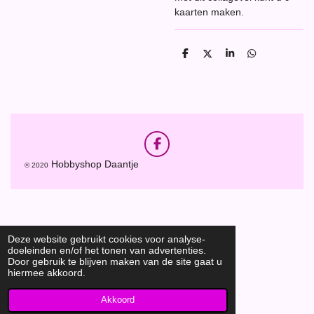
kaarten maken.
D
D
S
D
e
e
h
e
l
e
a
l
e
l
r
e
n
e
n
F
a
Hobbyshop Daantje
© 2020
c
e
b
o
o
k
Deze website gebruikt cookies voor analyse-
doeleinden en/of het tonen van advertenties.
Door gebruik te blijven maken van de site gaat u
hiermee akkoord.
Akkoord