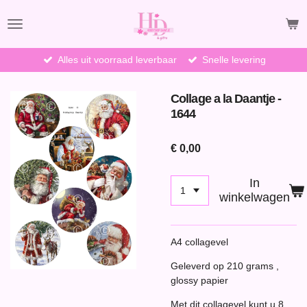
Ga
direct
naar
de
Alles uit voorraad leverbaar
Snelle levering
hoofdinhoud
Collage a la Daantje -
1644
€ 0,00
In
winkelwagen
A4 collagevel
Geleverd op 210 grams ,
glossy papier
Met dit collagevel kunt u 8