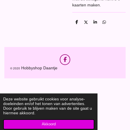
kaarten maken.
D
D
S
D
e
e
h
e
l
e
a
l
e
l
r
e
n
e
n
F
a
Hobbyshop Daantje
© 2020
c
e
b
o
o
k
Deze website gebruikt cookies voor analyse-
doeleinden en/of het tonen van advertenties.
Door gebruik te blijven maken van de site gaat u
hiermee akkoord.
Akkoord