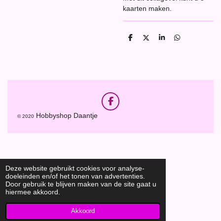
kaarten maken.
D
D
S
D
e
e
h
e
l
e
a
l
e
l
r
e
n
e
n
F
a
Hobbyshop Daantje
© 2020
c
e
b
o
o
k
Deze website gebruikt cookies voor analyse-
doeleinden en/of het tonen van advertenties.
Door gebruik te blijven maken van de site gaat u
hiermee akkoord.
Akkoord