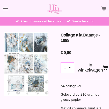
Ga
direct
naar
de
Alles uit voorraad leverbaar
Snelle levering
hoofdinhoud
Collage a la Daantje -
1688
€ 0,00
In
winkelwagen
A4 collagevel
Geleverd op 210 grams ,
glossy papier
Met dit collagevel kunt u 8