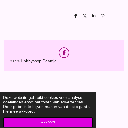
D
D
S
D
e
e
h
e
l
e
a
l
e
l
r
e
n
e
n
F
a
Hobbyshop Daantje
© 2020
c
e
b
o
o
k
Deze website gebruikt cookies voor analyse-
doeleinden en/of het tonen van advertenties.
Door gebruik te blijven maken van de site gaat u
hiermee akkoord.
Akkoord