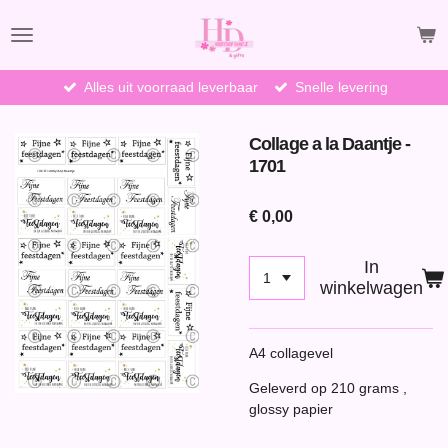
Ga
direct
naar
de
Alles uit voorraad leverbaar
Snelle levering
hoofdinhoud
Collage a la Daantje -
1701
€ 0,00
In
winkelwagen
A4 collagevel
Geleverd op 210 grams ,
glossy papier