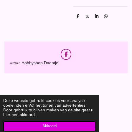
D
D
S
D
e
e
h
e
l
e
a
l
e
l
r
e
n
e
n
F
a
Hobbyshop Daantje
© 2020
c
e
b
o
o
k
Deze website gebruikt cookies voor analyse-
doeleinden en/of het tonen van advertenties.
Door gebruik te blijven maken van de site gaat u
hiermee akkoord.
Akkoord