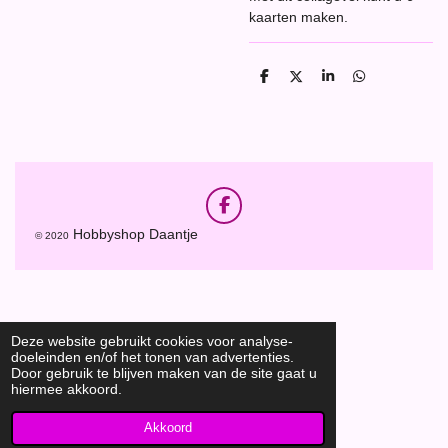
kaarten maken.
D
D
S
D
e
e
h
e
l
e
a
l
e
l
r
e
n
e
n
F
a
Hobbyshop Daantje
© 2020
c
e
b
o
o
k
Deze website gebruikt cookies voor analyse-
doeleinden en/of het tonen van advertenties.
Door gebruik te blijven maken van de site gaat u
hiermee akkoord.
Akkoord