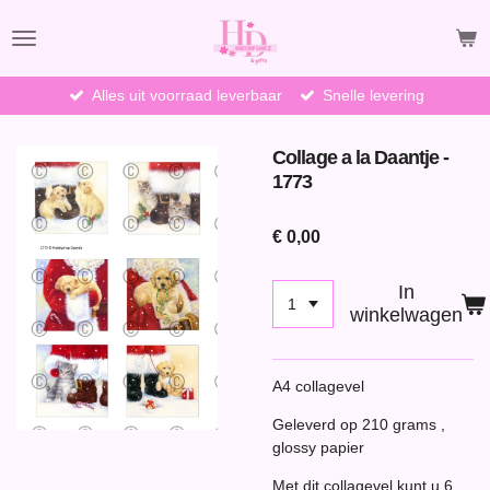
Ga
direct
naar
de
Alles uit voorraad leverbaar
Snelle levering
hoofdinhoud
Collage a la Daantje -
1773
€ 0,00
In
winkelwagen
A4 collagevel
Geleverd op 210 grams ,
glossy papier
Met dit collagevel kunt u 6