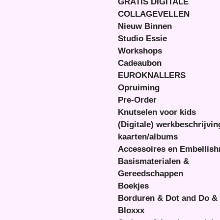
GRATIS DIGITALE
COLLAGEVELLEN
Nieuw Binnen
Studio Essie
Workshops
Cadeaubon
EUROKNALLERS
Opruiming
Pre-Order
Knutselen voor kids
(Digitale) werkbeschrijvi
kaarten/albums
Accessoires en Embellis
Basismaterialen &
Gereedschappen
Boekjes
Borduren & Dot and Do &
Bloxxx