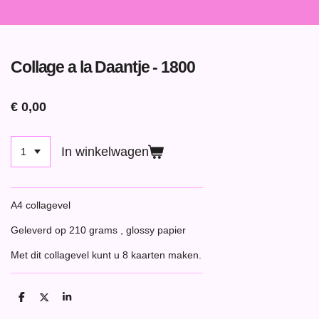
Collage a la Daantje - 1800
€ 0,00
In winkelwagen
A4 collagevel
Geleverd op 210 grams , glossy papier
Met dit collagevel kunt u 8 kaarten maken.
D
D
S
e
e
h