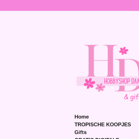
Ga
direct
naar
de
hoofdinhoud
Home
TROPISCHE KOOPJES
Gifts