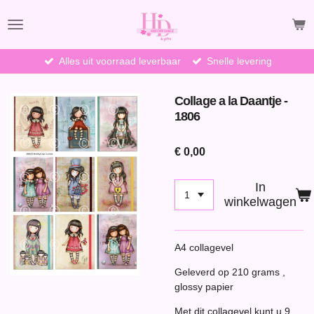
Ga
direct
naar
de
Alles uit voorraad leverbaar
Snelle levering
hoofdinhoud
Collage a la Daantje -
1806
€ 0,00
In
winkelwagen
A4 collagevel
Geleverd op 210 grams ,
glossy papier
Met dit collagevel kunt u 9