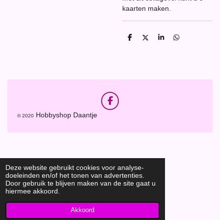
kaarten maken.
D
D
S
D
e
e
h
e
l
e
a
l
e
l
r
e
n
e
n
F
a
Hobbyshop Daantje
© 2020
c
e
b
o
o
k
Deze website gebruikt cookies voor analyse-
doeleinden en/of het tonen van advertenties.
Door gebruik te blijven maken van de site gaat u
hiermee akkoord.
Akkoord