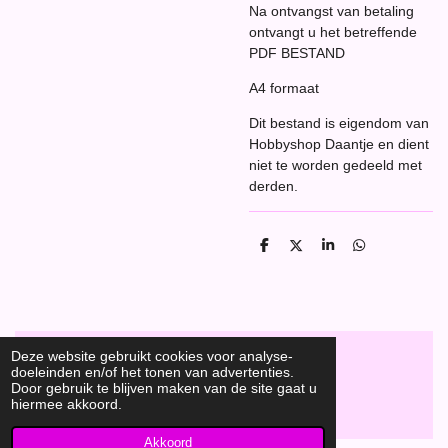
Na ontvangst van betaling
ontvangt u het betreffende
PDF BESTAND
A4 formaat
Dit bestand is eigendom van
Hobbyshop Daantje en dient
niet te worden gedeeld met
derden.
D
D
S
D
e
e
h
e
l
e
a
l
e
l
r
e
n
e
n
Deze website gebruikt cookies voor analyse-
doeleinden en/of het tonen van advertenties.
F
Door gebruik te blijven maken van de site gaat u
a
Hobbyshop Daantje
hiermee akkoord.
© 2020
c
e
Akkoord
b