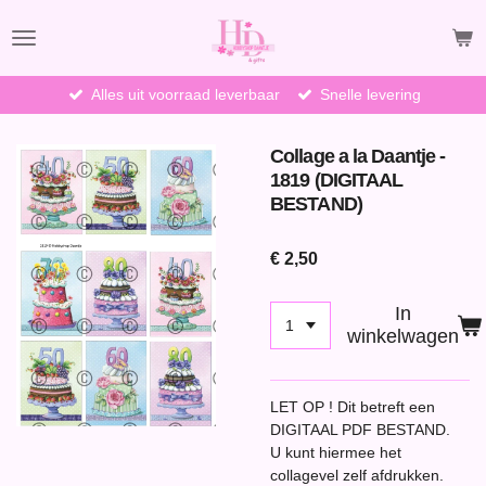
Ga
direct
naar
de
Alles uit voorraad leverbaar
Snelle levering
hoofdinhoud
Collage a la Daantje -
1819 (DIGITAAL
BESTAND)
€ 2,50
In
winkelwagen
LET OP ! Dit betreft een
DIGITAAL PDF BESTAND.
U kunt hiermee het
collagevel zelf afdrukken.