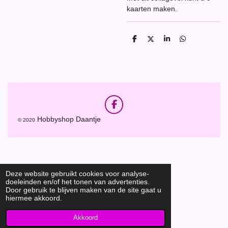
kaarten maken.
D
D
S
D
e
e
h
e
l
e
a
l
e
l
r
e
n
e
n
F
a
Hobbyshop Daantje
© 2020
c
e
b
o
o
k
Deze website gebruikt cookies voor analyse-
doeleinden en/of het tonen van advertenties.
Door gebruik te blijven maken van de site gaat u
hiermee akkoord.
Akkoord