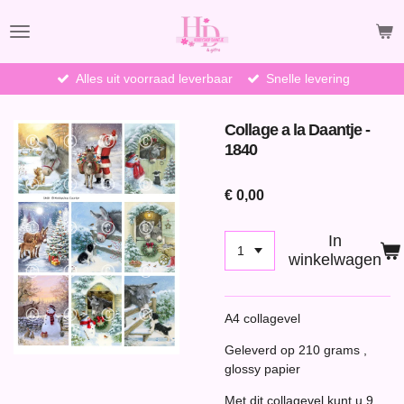
Ga
direct
naar
de
Alles uit voorraad leverbaar
Snelle levering
hoofdinhoud
Collage a la Daantje -
1840
€ 0,00
In
winkelwagen
A4 collagevel
Geleverd op 210 grams ,
glossy papier
Met dit collagevel kunt u 9