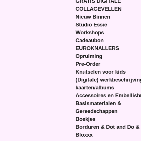
GRATIS DIGITALE
COLLAGEVELLEN
Nieuw Binnen
Studio Essie
Workshops
Cadeaubon
EUROKNALLERS
Opruiming
Pre-Order
Knutselen voor kids
(Digitale) werkbeschrijvi
kaarten/albums
Accessoires en Embellis
Basismaterialen &
Gereedschappen
Boekjes
Borduren & Dot and Do &
Bloxxx