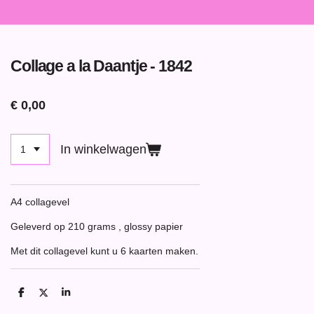
Collage a la Daantje - 1842
€ 0,00
In winkelwagen
A4 collagevel
Geleverd op 210 grams , glossy papier
Met dit collagevel kunt u 6 kaarten maken.
D
D
S
e
e
h