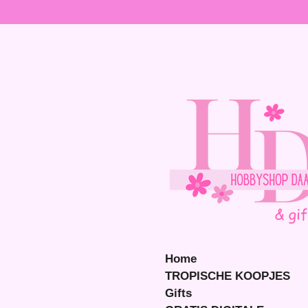
Ga
direct
naar
de
hoofdinhoud
Home
TROPISCHE KOOPJES
Gifts