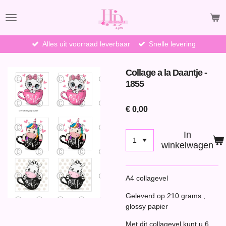
Ga
direct
naar
de
Alles uit voorraad leverbaar
Snelle levering
hoofdinhoud
Collage a la Daantje -
1855
€ 0,00
In
winkelwagen
A4 collagevel
Geleverd op 210 grams ,
glossy papier
Met dit collagevel kunt u 6