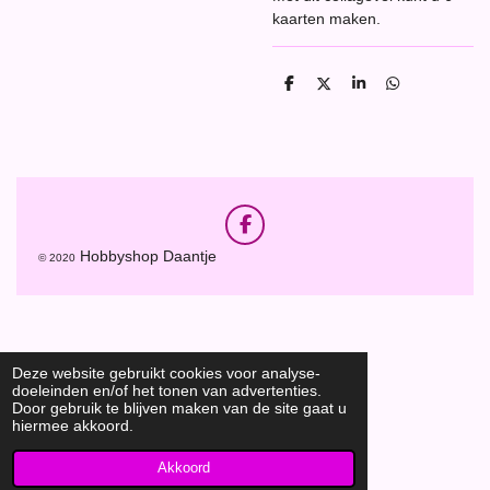
kaarten maken.
D
D
S
D
e
e
h
e
l
e
a
l
e
l
r
e
n
e
n
F
a
Hobbyshop Daantje
© 2020
c
e
b
o
o
k
Deze website gebruikt cookies voor analyse-
doeleinden en/of het tonen van advertenties.
Door gebruik te blijven maken van de site gaat u
hiermee akkoord.
Akkoord