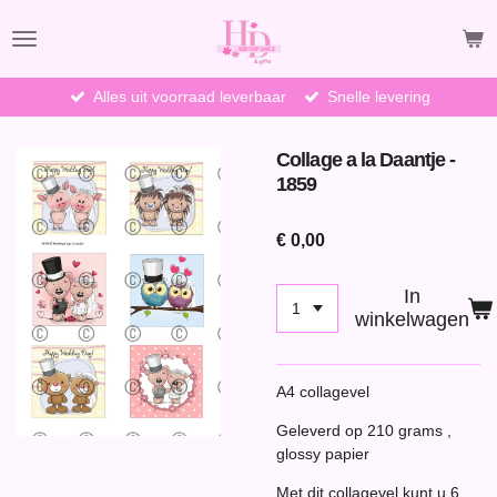
Ga
direct
naar
de
Alles uit voorraad leverbaar
Snelle levering
hoofdinhoud
Collage a la Daantje -
1859
€ 0,00
In
winkelwagen
A4 collagevel
Geleverd op 210 grams ,
glossy papier
Met dit collagevel kunt u 6