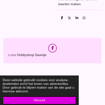
kaarten maken.
D
D
S
D
e
e
h
e
l
e
a
l
e
l
r
e
n
e
n
F
a
Hobbyshop Daantje
© 2020
c
e
b
o
o
k
Deze website gebruikt cookies voor analyse-
doeleinden en/of het tonen van advertenties.
Door gebruik te blijven maken van de site gaat u
hiermee akkoord.
Akkoord