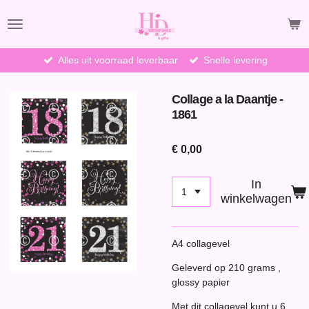
Ga
direct
naar
de
Alles uit voorraad leverbaar
Snelle levering
hoofdinhoud
Collage a la Daantje -
1861
€ 0,00
In
winkelwagen
A4 collagevel
Geleverd op 210 grams ,
glossy papier
Met dit collagevel kunt u 6