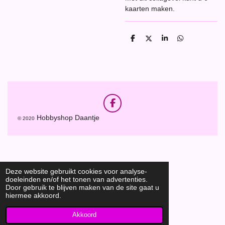
kaarten maken.
D
D
S
D
e
e
h
e
l
e
a
l
e
l
r
e
n
e
n
F
a
Hobbyshop Daantje
© 2020
c
e
b
o
o
k
Deze website gebruikt cookies voor analyse-
doeleinden en/of het tonen van advertenties.
Door gebruik te blijven maken van de site gaat u
hiermee akkoord.
Akkoord