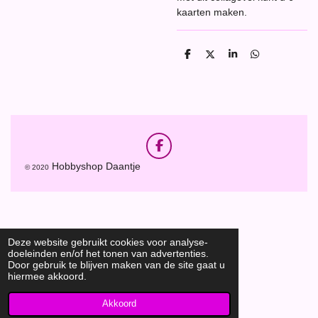
kaarten maken.
D
D
S
D
e
e
h
e
l
e
a
l
e
l
r
e
n
e
n
F
a
Hobbyshop Daantje
© 2020
c
e
b
o
o
k
Deze website gebruikt cookies voor analyse-
doeleinden en/of het tonen van advertenties.
Door gebruik te blijven maken van de site gaat u
hiermee akkoord.
Akkoord