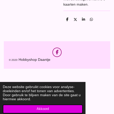
kaarten maken.
D
D
S
D
e
e
h
e
l
e
a
l
e
l
r
e
n
e
n
F
a
Hobbyshop Daantje
© 2020
c
e
b
o
o
k
Deze website gebruikt cookies voor analyse-
doeleinden en/of het tonen van advertenties.
Door gebruik te blijven maken van de site gaat u
hiermee akkoord.
Akkoord