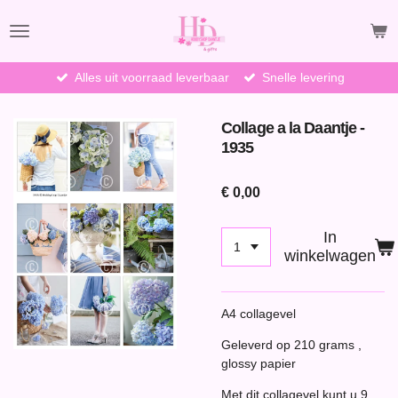
Ga
direct
naar
de
Alles uit voorraad leverbaar
Snelle levering
hoofdinhoud
Collage a la Daantje -
1935
€ 0,00
In
winkelwagen
A4 collagevel
Geleverd op 210 grams ,
glossy papier
Met dit collagevel kunt u 9