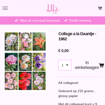
Ga
direct
naar
de
Alles uit voorraad leverbaar
Snelle levering
hoofdinhoud
Collage a la Daantje -
1962
€ 0,00
In
winkelwagen
A4 collagevel
Geleverd op 210 grams ,
glossy papier
Met dit collagevel kunt u 9