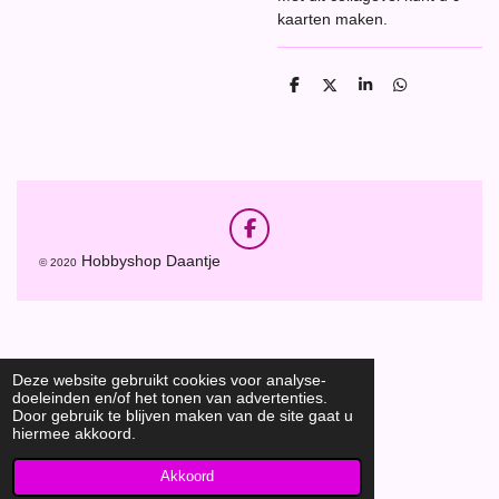
kaarten maken.
D
D
S
D
e
e
h
e
l
e
a
l
e
l
r
e
n
e
n
F
a
Hobbyshop Daantje
© 2020
c
e
b
o
o
k
Deze website gebruikt cookies voor analyse-
doeleinden en/of het tonen van advertenties.
Door gebruik te blijven maken van de site gaat u
hiermee akkoord.
Akkoord