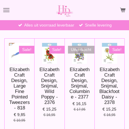
Ga
direct
naar
de
Alles uit voorraad leverbaar
Snelle levering
hoofdinhoud
Sale!
Sale!
Uitverkocht
Sale!
Elizabeth
Elizabeth
Elizabeth
Elizabeth
Craft
Craft
Craft
Craft
Design,
Design,
Design,
Design,
Large
Snijmal,
Snijmal,
Snijmal,
Fine
Wild
Columbin
Blackfoot
Pointed
Poppy -
e - 2377
Daisy -
Tweezers
2376
2378
€ 16,15
- 818
€ 15,25
€ 15,25
€ 17,95
€ 9,85
€ 16,95
€ 16,95
€ 10,95