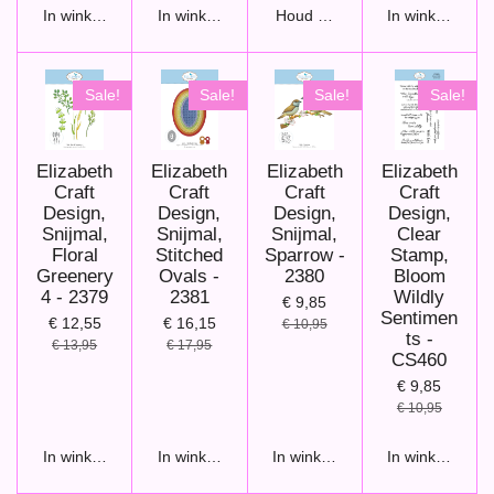
In winkelwagen
In winkelwagen
Houd mij op de hoogte
In winkelwage
Sale!
Sale!
Sale!
Sale!
Elizabeth
Elizabeth
Elizabeth
Elizabeth
Craft
Craft
Craft
Craft
Design,
Design,
Design,
Design,
Snijmal,
Snijmal,
Snijmal,
Clear
Floral
Stitched
Sparrow -
Stamp,
Greenery
Ovals -
2380
Bloom
4 - 2379
2381
Wildly
€ 9,85
Sentimen
€ 12,55
€ 16,15
€ 10,95
ts -
€ 13,95
€ 17,95
CS460
€ 9,85
€ 10,95
In winkelwagen
In winkelwagen
In winkelwagen
In winkelwage