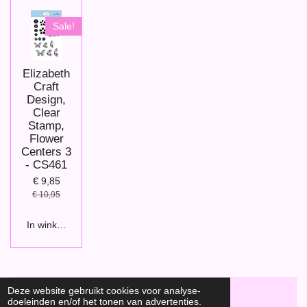
Sale!
Elizabeth
Craft
Design,
Clear
Stamp,
Flower
Centers 3
- CS461
€ 9,85
€ 10,95
In winkelwagen
Deze website gebruikt cookies voor analyse-
doeleinden en/of het tonen van advertenties.