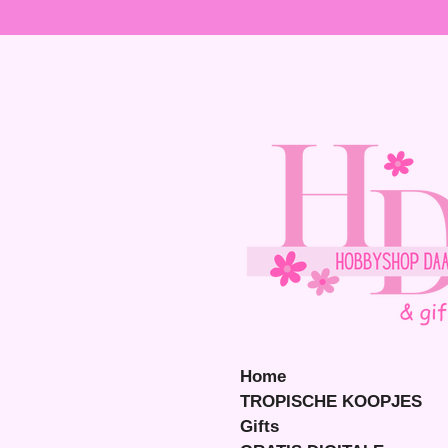
Ga
direct
naar
de
hoofdinhoud
Home
TROPISCHE KOOPJES
Gifts