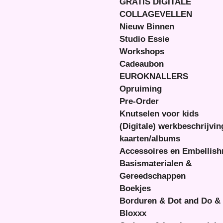
GRATIS DIGITALE
COLLAGEVELLEN
Nieuw Binnen
Studio Essie
Workshops
Cadeaubon
EUROKNALLERS
Opruiming
Pre-Order
Knutselen voor kids
(Digitale) werkbeschrijvi
kaarten/albums
Accessoires en Embellis
Basismaterialen &
Gereedschappen
Boekjes
Borduren & Dot and Do &
Bloxxx