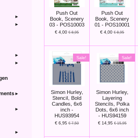
Push Out
Push Out
Book, Scenery
Book, Scenery
03 - POS10003
01 - POS10001
€ 4,00
€ 4,00
€ 8,95
€ 8,95
Sale!
Sale!
ngen
Simon Hurley,
Simon Hurley,
hments
Stencil, Bold
Layering
Candles, 6x6
Stencils, Polka
inch -
Dots, 6x6 inch
HUS93954
- HUS94159
€ 6,95
€ 14,95
€ 7,50
€ 15,95