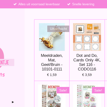
Alles uit voorraad leverbaar
Snelle levering
Uitverkocht
Meeldraden,
Dot and Do,
Mat,
Cards Only 4K,
Geel/Bruin -
Set 116 -
10101-0111
CODO116
€ 1,59
€ 3,59
Sale!
Sale!